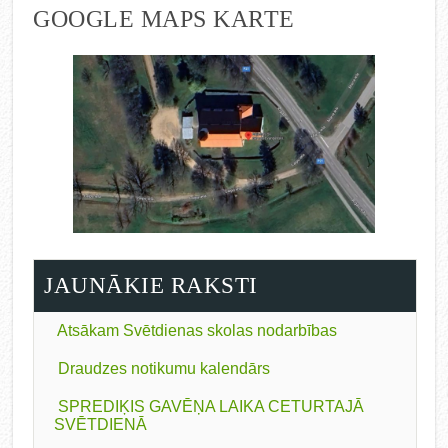
GOOGLE MAPS KARTE
JAUNĀKIE RAKSTI
Atsākam Svētdienas skolas nodarbības
Draudzes notikumu kalendārs
SPREDIĶIS GAVĒŅA LAIKA CETURTAJĀ
SVĒTDIENĀ