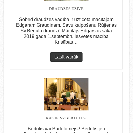
DRAUDZES DZĪVE
Šobrīd draudzes vadība ir uzticēta mācītājam
Edgaram Graudiņam. Savu kalpošanu Rūjienas
Sv.Bērtuļa draudzē Mācītājs Edgars uzsāka
2019.gada 1.septembrī. Iesvētes mācība
Kristības…
Lasīt vairāk
KAS IR SV.BĒRTULIS?
Bērtulis vai Bartolomejs? Bērtulis jeb