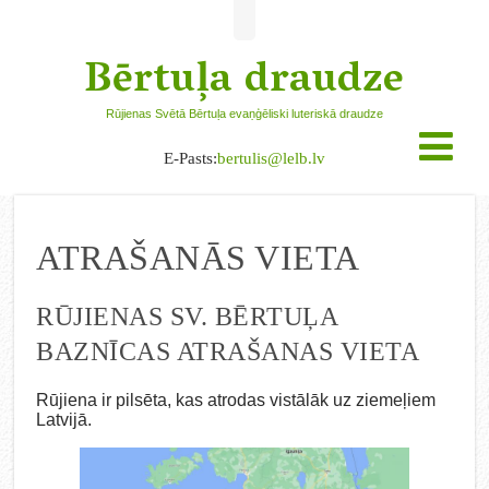
Bērtuļa draudze
Rūjienas Svētā Bērtuļa evaņģēliski luteriskā draudze
E-Pasts:
bertulis@lelb.lv
ATRAŠANĀS VIETA
RŪJIENAS SV. BĒRTUĻA
BAZNĪCAS ATRAŠANAS VIETA
Rūjiena ir pilsēta, kas atrodas vistālāk uz ziemeļiem
Latvijā.