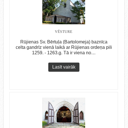
VĒSTURE
Rūjienas Sv. Bērtuļa (Bartolomeja) baznīca
celta gandrīz vienā laikā ar Rūjienas ordeņa pili
1259. - 1263.g. Tā ir viena no…
Lasīt vairāk