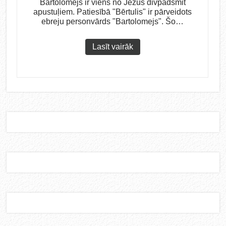
Bartolomejs ir viens no Jēzus divpadsmit
apustuļiem. Patiesībā "Bērtulis" ir pārveidots
ebreju personvārds "Bartolomejs". Šo…
Lasīt vairāk