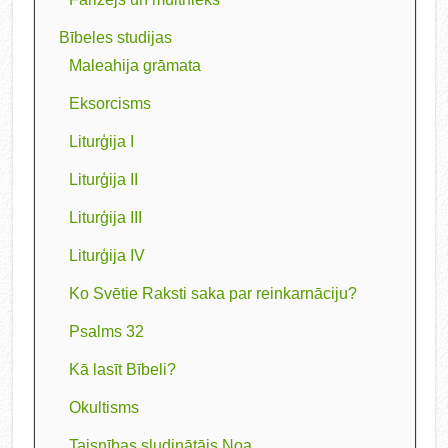
Bībeles studijas
Maleahija grāmata
Eksorcisms
Liturģija I
Liturģija II
Liturģija III
Liturģija IV
Ko Svētie Raksti saka par reinkarnāciju?
Psalms 32
Kā lasīt Bībeli?
Okultisms
Taisnības sludinātājs Noa