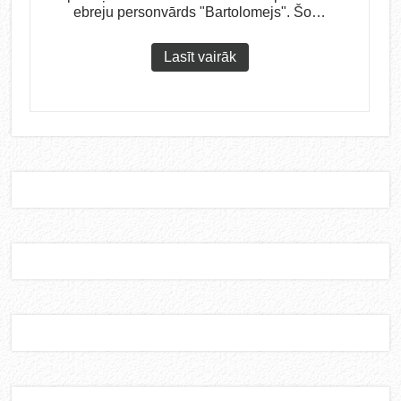
ebreju personvārds "Bartolomejs". Šo…
Lasīt vairāk