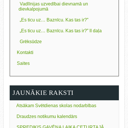
Vadlīnijas uzvedībai dievnamā un
dievkalpojumā
„Es ticu uz… Baznīcu. Kas tas ir?”
„Es ticu uz… Baznīcu. Kas tas ir?” II daļa
Grēksūdze
Kontakti
Saites
JAUNĀKIE RAKSTI
Atsākam Svētdienas skolas nodarbības
Draudzes notikumu kalendārs
SPREDIĶIS GAVĒŅA LAIKA CETURTAJĀ