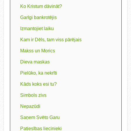
Ko Kristum dāvināt?
Garīgi bankrotējis
Izmantojiet laiku
Kam ir Dēls, tam viss pārējais
Makss un Morics
Dieva maskas
Pielūko, ka nekrīti
Kāds koks esi tu?
Simbols zivs
Nepazūdi
Saņem Svēto Garu
Patiesības liecinieki