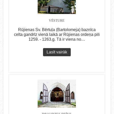
VĒSTURE
Rūjienas Sv. Bērtuļa (Bartolomeja) baznīca
celta gandrīz vienā laikā ar Rūjienas ordeņa pili
1259. - 1263.g. Tā ir viena no…
Lasīt vairāk