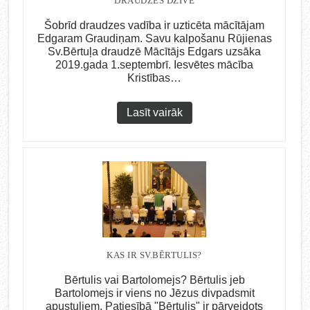
DRAUDZES DZĪVE
Šobrīd draudzes vadība ir uzticēta mācītājam
Edgaram Graudiņam. Savu kalpošanu Rūjienas
Sv.Bērtuļa draudzē Mācītājs Edgars uzsāka
2019.gada 1.septembrī. Iesvētes mācība
Kristības…
Lasīt vairāk
KAS IR SV.BĒRTULIS?
Bērtulis vai Bartolomejs? Bērtulis jeb
Bartolomejs ir viens no Jēzus divpadsmit
apustuļiem. Patiesībā "Bērtulis" ir pārveidots