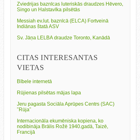
Zviedrijas baznīcas luteriskās draudzes Hēvero,
Singo un Halstavīka pilsētās
Messiah ev.lut. baznīcā (ELCA) Fortveinā
Indiānas štatā ASV
Sv. Jāņa LELBA draudze Toronto, Kanādā
CITAS INTERESANTAS
VIETAS
Bībele internetā
Rūjienas pilsētas mājas lapa
Jeru pagasta Sociāla Aprūpes Centrs (SAC)
"Rūja"
Internacionāla ekumēniska kopiena, ko
nodibināja Brālis Rožē 1940.gadā, Taizē,
Francijā