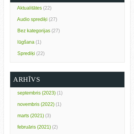
Aktualitātes
(22)
Audio sprediķi
(27)
Bez kategorijas
(27)
lūgšana
(1)
Sprediķi
(22)
ARHĪVS
septembris (2023)
(1)
novembris (2022)
(1)
marts (2021)
(3)
februāris (2021)
(2)