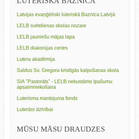
LUTERISKĀ BAZNĪCA
Latvijas evaņģēliski luteriskā Baznīca Latvijā
LELB svētdienas skolas nozare
LELB jauniešu mājas lapa
LELB diakonijas centrs
Lutera akadēmija
Saldus Sv. Gregora kristīgās kalpošanas skola
SIA "Pastorāts" - LELB nekustāmo īpašumu
apsaimniekošana
Luterisma mantojuma fonds
Luterāņi dzīvībai
MŪSU MĀSU DRAUDZES