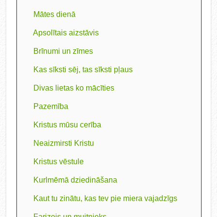
Mātes dienā
Apsolītais aizstāvis
Brīnumi un zīmes
Kas sīksti sēj, tas sīksti pļaus
Divas lietas ko mācīties
Pazemība
Kristus mūsu cerība
Neaizmirsti Kristu
Kristus vēstule
Kurlmēmā dziedināšana
Kaut tu zinātu, kas tev pie miera vajadzīgs
Farizejs un muitnieks