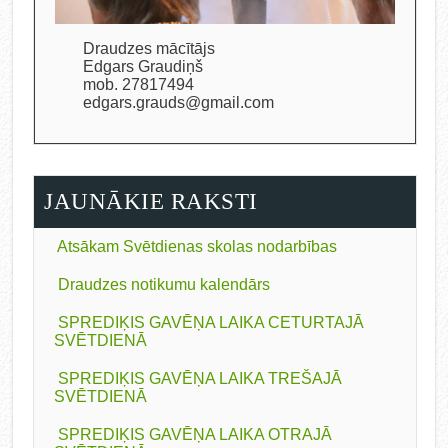
Draudzes mācītājs
Edgars Graudiņš
mob. 27817494
edgars.grauds@gmail.com
JAUNĀKIE RAKSTI
Atsākam Svētdienas skolas nodarbības
Draudzes notikumu kalendārs
SPREDIĶIS GAVĒŅA LAIKA CETURTAJĀ
SVĒTDIENĀ
SPREDIĶIS GAVĒŅA LAIKA TREŠAJĀ
SVĒTDIENĀ
SPREDIĶIS GAVĒŅA LAIKA OTRAJĀ