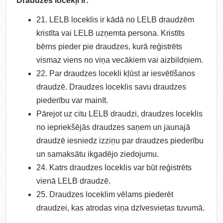
Draudzes locekļi ir:
21. LELB loceklis ir kādā no LELB draudzēm
kristīta vai LELB uzņemta persona. Kristīts
bērns pieder pie draudzes, kurā reģistrēts
vismaz viens no viņa vecākiem vai aizbildņiem.
22. Par draudzes locekli kļūst ar iesvētīšanos
draudzē. Draudzes loceklis savu draudzes
piederību var mainīt.
Pārejot uz citu LELB draudzi, draudzes loceklis
no iepriekšējās draudzes saņem un jaunajā
draudzē iesniedz izziņu par draudzes piederību
un samaksātu ikgadējo ziedojumu.
24. Katrs draudzes loceklis var būt reģistrēts
vienā LELB draudzē.
25. Draudzes loceklim vēlams piederēt
draudzei, kas atrodas viņa dzīvesvietas tuvumā.