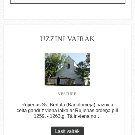
UZZINI VAIRĀK
VĒSTURE
Rūjienas Sv. Bērtuļa (Bartolomeja) baznīca
celta gandrīz vienā laikā ar Rūjienas ordeņa pili
1259. - 1263.g. Tā ir viena no…
Lasīt vairāk