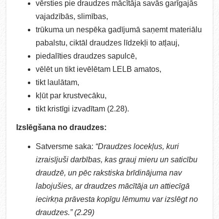
vērsties pie draudzes mācītāja savās garīgajās
vajadzībās, slimības,
trūkuma un nespēka gadījumā saņemt materiālu
pabalstu, ciktāl draudzes līdzekļi to atļauj,
piedalīties draudzes sapulcē,
vēlēt un tikt ievēlētam LELB amatos,
tikt laulātam,
kļūt par krustvecāku,
tikt kristīgi izvadītam (2.28).
Izslēgšana no draudzes:
Satversme saka:
“Draudzes locekļus, kuri
izraisījuši darbības, kas grauj mieru un saticību
draudzē, un pēc rakstiska brīdinājuma nav
labojušies, ar draudzes mācītāja un attiecīgā
iecirkņa prāvesta kopīgu lēmumu var izslēgt no
draudzes.” (2.29)