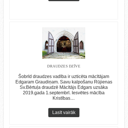
DRAUDZES DZĪVE
Šobrīd draudzes vadība ir uzticēta mācītājam
Edgaram Graudiņam. Savu kalpošanu Rūjienas
Sv.Bērtuļa draudzē Mācītājs Edgars uzsāka
2019.gada 1.septembrī. Iesvētes mācība
Kristības…
Lasīt vairāk