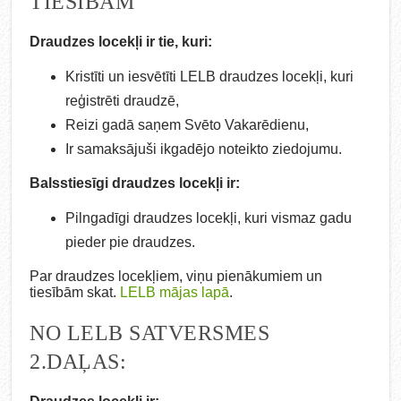
TIESĪBĀM
Draudzes locekļi ir tie, kuri:
Kristīti un iesvētīti LELB draudzes locekļi, kuri
reģistrēti draudzē,
Reizi gadā saņem Svēto Vakarēdienu,
Ir samaksājuši ikgadējo noteikto ziedojumu.
Balsstiesīgi draudzes locekļi ir:
Pilngadīgi draudzes locekļi, kuri vismaz gadu
pieder pie draudzes.
Par draudzes locekļiem, viņu pienākumiem un
tiesībām skat.
LELB mājas lapā
.
NO LELB SATVERSMES
2.DAĻAS: