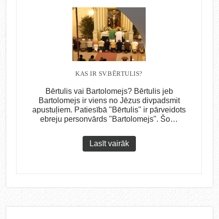
KAS IR SV.BĒRTULIS?
Bērtulis vai Bartolomejs? Bērtulis jeb
Bartolomejs ir viens no Jēzus divpadsmit
apustuļiem. Patiesībā "Bērtulis" ir pārveidots
ebreju personvārds "Bartolomejs". Šo…
Lasīt vairāk