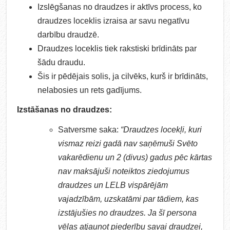
Izslēgšanas no draudzes ir aktīvs process, ko
draudzes loceklis izraisa ar savu negatīvu
darbību draudzē.
Draudzes loceklis tiek rakstiski brīdināts par
šādu draudu.
Šis ir pēdējais solis, ja cilvēks, kurš ir brīdināts,
nelabosies un rets gadījums.
Izstāšanas no draudzes:
Satversme saka:
“Draudzes locekļi, kuri
vismaz reizi gadā nav saņēmuši Svēto
vakarēdienu un 2 (divus) gadus pēc kārtas
nav maksājuši noteiktos ziedojumus
draudzes un LELB vispārējām
vajadzībām, uzskatāmi par tādiem, kas
izstājušies no draudzes. Ja šī persona
vēlas atjaunot piederību savai draudzei,