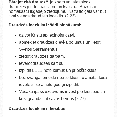
Pārejot citā draudzē
, jāizņem un jāiesniedz
draudzes piederības zīme un kvīts par Baznīcai
nomaksātu ikgadējo ziedojumu. Katrs ticīgais var būt
tikai vienas draudzes loceklis. (2.23)
Draudzēs loceklim ir šādi pienākumi:
dzīvot Kristu apliecinošu dzīvi,
apmeklēt draudzes dievkalpojumus un lietot
Svētos Sakramentus,
ziedot draudzes darbam,
ievērot draudzes kārtību,
izpildīt LELB noteikumus un priekšrakstus,
bez svarīga iemesla neatteikties no amata, kurā
ievēlēts, šo amatu godīgi izpildīt,
Vecāku īpašs uzdevums ir vest pie kristības un
kristīgi audzināt savus bērnus (2.27).
Draudzes loceklim ir tiesības: