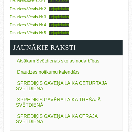
Draudzes-vēstis-Nr.1
Lejupielādēt
Draudzes-Vēstis-Nr.2
Lejupielādēt
Draudzes-Vēstis-Nr.3
Lejupielādēt
Draudzes-Vēstis-Nr.4
Lejupielādēt
Draudzes-Vēstis-Nr.5
Lejupielādēt
JAUNĀKIE RAKSTI
Atsākam Svētdienas skolas nodarbības
Draudzes notikumu kalendārs
SPREDIĶIS GAVĒŅA LAIKA CETURTAJĀ
SVĒTDIENĀ
SPREDIĶIS GAVĒŅA LAIKA TREŠAJĀ
SVĒTDIENĀ
SPREDIĶIS GAVĒŅA LAIKA OTRAJĀ
SVĒTDIENĀ