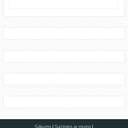
Sākums
|
Sazinies ar mums
|