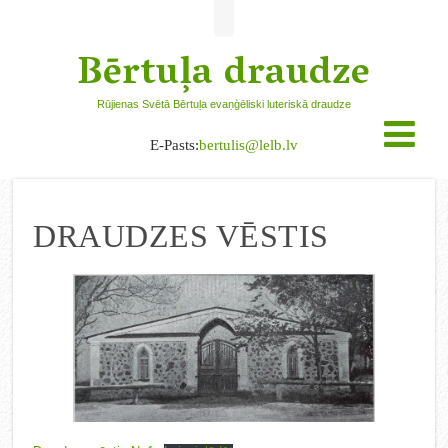
Bērtuļa draudze
Rūjienas Svētā Bērtuļa evaņģēliski luteriskā draudze
E-Pasts:
bertulis@lelb.lv
DRAUDZES VĒSTIS