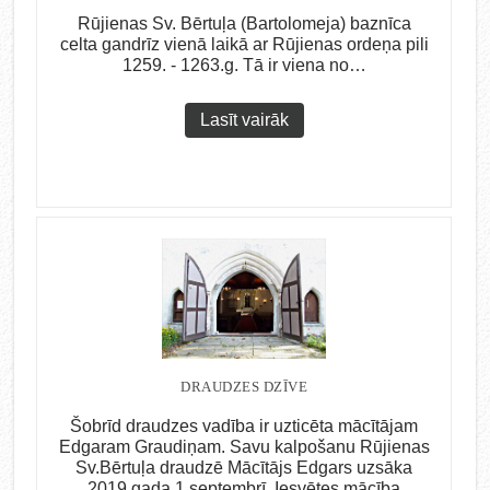
Rūjienas Sv. Bērtuļa (Bartolomeja) baznīca
celta gandrīz vienā laikā ar Rūjienas ordeņa pili
1259. - 1263.g. Tā ir viena no…
Lasīt vairāk
DRAUDZES DZĪVE
Šobrīd draudzes vadība ir uzticēta mācītājam
Edgaram Graudiņam. Savu kalpošanu Rūjienas
Sv.Bērtuļa draudzē Mācītājs Edgars uzsāka
2019.gada 1.septembrī. Iesvētes mācība