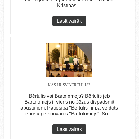
Kristības…
Lasīt vairāk
KAS IR SV.BĒRTULIS?
Bērtulis vai Bartolomejs? Bērtulis jeb
Bartolomejs ir viens no Jēzus divpadsmit
apustuļiem. Patiesībā "Bērtulis" ir pārveidots
ebreju personvārds "Bartolomejs". Šo…
Lasīt vairāk