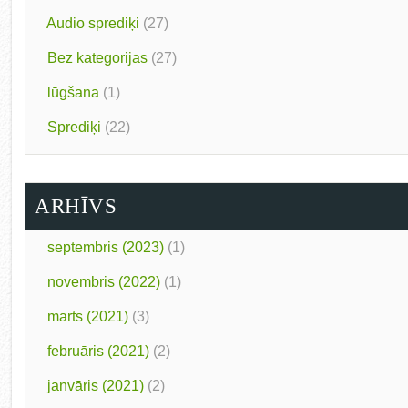
Audio sprediķi
(27)
Bez kategorijas
(27)
lūgšana
(1)
Sprediķi
(22)
ARHĪVS
septembris (2023)
(1)
novembris (2022)
(1)
marts (2021)
(3)
februāris (2021)
(2)
janvāris (2021)
(2)