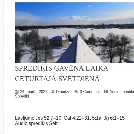
SPREDIĶIS GAVĒŅA LAIKA
CETURTAJĀ SVĒTDIENĀ
24. marts, 2021
Draudze
0 Comment
Audio sprediķi
Sprediķi
Lasījumi: Jes 52:7–10; Gal 4:22–31, 5:1a; Jņ 6:1–15
Audio sprediķis Šeit.