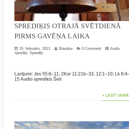
SPREDIĶIS OTRAJĀ SVĒTDIENĀ
PIRMS GAVĒŅA LAIKA
15. februāris, 2021
Draudze
0 Comment
Audio
sprediķi
,
Sprediķi
Lasījumi: Jes 55:6–11; 2Kor 11:21b–33, 12:1–10; Lk 8:4
15 Audio sprediķis Šeit
+ LASĪT VAIR