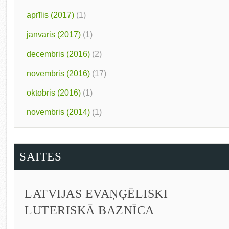
aprīlis (2017)
(1)
janvāris (2017)
(1)
decembris (2016)
(2)
novembris (2016)
(17)
oktobris (2016)
(1)
novembris (2014)
(1)
SAITES
LATVIJAS EVAŅĢĒLISKI
LUTERISKĀ BAZNĪCA