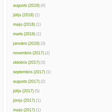
augusts (2018)
(4)
jūlijs (2018)
(1)
maijs (2018)
(1)
marts (2018)
(1)
janvāris (2018)
(3)
novembris (2017)
(2)
oktobris (2017)
(3)
septembris (2017)
(1)
augusts (2017)
(2)
jūlijs (2017)
(5)
jūnijs (2017)
(1)
maijs (2017)
(1)