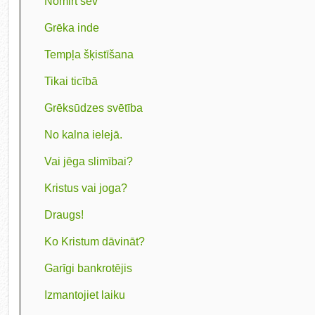
Nomirt sev
Grēka inde
Tempļa šķistīšana
Tikai ticībā
Grēksūdzes svētība
No kalna ielejā.
Vai jēga slimībai?
Kristus vai joga?
Draugs!
Ko Kristum dāvināt?
Garīgi bankrotējis
Izmantojiet laiku