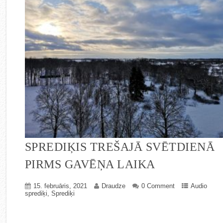
SPREDIĶIS TREŠAJĀ SVĒTDIENĀ
PIRMS GAVĒŅA LAIKA
15. februāris, 2021
Draudze
0 Comment
Audio
sprediķi
,
Sprediķi