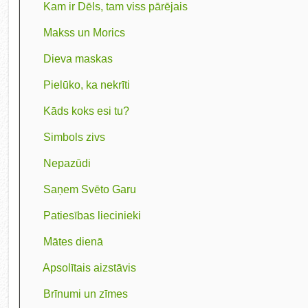
Kam ir Dēls, tam viss pārējais
Makss un Morics
Dieva maskas
Pielūko, ka nekrīti
Kāds koks esi tu?
Simbols zivs
Nepazūdi
Saņem Svēto Garu
Patiesības liecinieki
Mātes dienā
Apsolītais aizstāvis
Brīnumi un zīmes