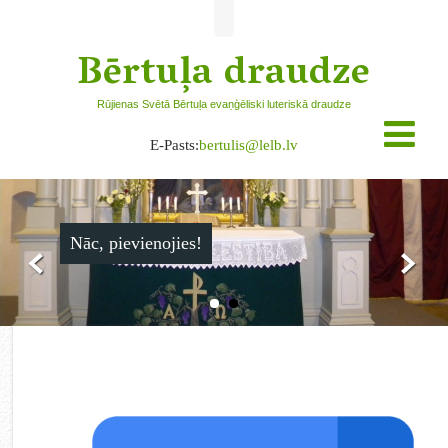
Bērtuļa draudze
Rūjienas Svētā Bērtuļa evaņģēliski luteriskā draudze
E-Pasts:
bertulis@lelb.lv
Nāc, pievienojies!