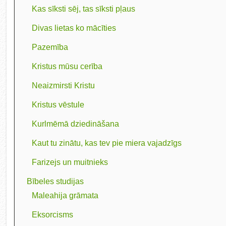
Kas sīksti sēj, tas sīksti pļaus
Divas lietas ko mācīties
Pazemība
Kristus mūsu cerība
Neaizmirsti Kristu
Kristus vēstule
Kurlmēmā dziedināšana
Kaut tu zinātu, kas tev pie miera vajadzīgs
Farizejs un muitnieks
Bībeles studijas
Maleahija grāmata
Eksorcisms