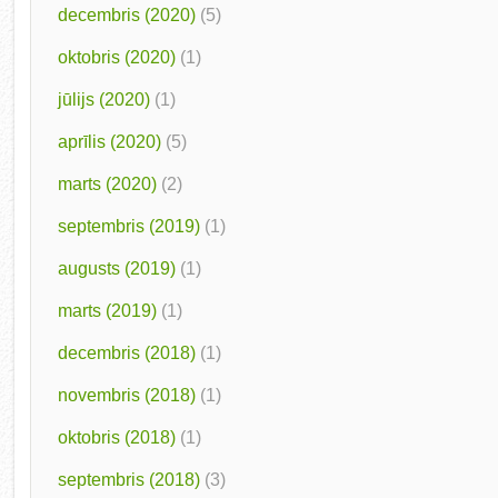
decembris (2020)
(5)
oktobris (2020)
(1)
jūlijs (2020)
(1)
aprīlis (2020)
(5)
marts (2020)
(2)
septembris (2019)
(1)
augusts (2019)
(1)
marts (2019)
(1)
decembris (2018)
(1)
novembris (2018)
(1)
oktobris (2018)
(1)
septembris (2018)
(3)