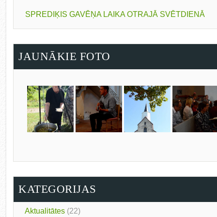
SPREDIĶIS GAVĒŅA LAIKA OTRAJĀ SVĒTDIENĀ
JAUNĀKIE FOTO
KATEGORIJAS
Aktualitātes
(22)