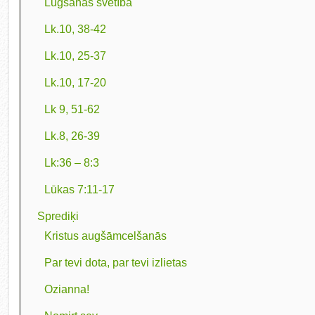
Lūgšanas svētība
Lk.10, 38-42
Lk.10, 25-37
Lk.10, 17-20
Lk 9, 51-62
Lk.8, 26-39
Lk:36 – 8:3
Lūkas 7:11-17
Sprediķi
Kristus augšāmcelšanās
Par tevi dota, par tevi izlietas
Ozianna!