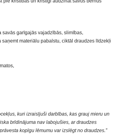
 pie kristības un kristīgi audzināt savus bērnus
a savās garīgajās vajadzībās, slimības,
aņemt materiālu pabalstu, ciktāl draudzes līdzekļi
amatos,
cekļus, kuri izraisījuši darbības, kas grauj mieru un
tiska brīdinājuma nav labojušies, ar draudzes
a prāvesta kopīgu lēmumu var izslēgt no draudzes.”