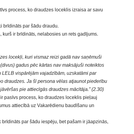
īvs process, ko draudzes loceklis izraisa ar savu
ki brīdināts par šādu draudu.
s, kurš ir brīdināts, nelabosies un rets gadījums.
zes locekļi, kuri vismaz reizi gadā nav saņēmuši
(divus) gadus pēc kārtas nav maksājuši noteiktos
 LELB vispārējām vajadzībām, uzskatāmi par
no draudzes. Ja šī persona vēlas atjaunot piederību
 jāvēršas pie attiecīgās draudzes mācītāja.” (2.30)
r pasīvs process, ko draudzes loceklis pieļauj
kumus attiecībā uz Vakarēdienu baudīšanu un
 brīdināts par šādu iespēju, bet pašam ir jāapzinās,