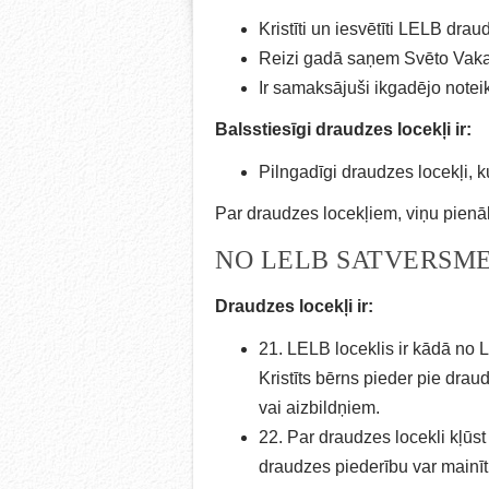
Kristīti un iesvētīti LELB draud
Reizi gadā saņem Svēto Vaka
Ir samaksājuši ikgadējo notei
Balsstiesīgi draudzes locekļi ir:
Pilngadīgi draudzes locekļi, 
Par draudzes locekļiem, viņu pien
NO LELB SATVERSME
Draudzes locekļi ir:
21. LELB loceklis ir kādā no
Kristīts bērns pieder pie drau
vai aizbildņiem.
22. Par draudzes locekli kļūs
draudzes piederību var mainīt