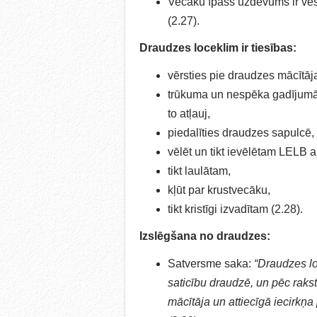
Vecāku īpašs uzdevums ir vest
(2.27).
Draudzes loceklim ir tiesības:
vērsties pie draudzes mācītāj
trūkuma un nespēka gadījumā s
to atļauj,
piedalīties draudzes sapulcē,
vēlēt un tikt ievēlētam LELB 
tikt laulātam,
kļūt par krustvecāku,
tikt kristīgi izvadītam (2.28).
Izslēgšana no draudzes:
Satversme saka:
“Draudzes lo
saticību draudzē, un pēc raks
mācītāja un attiecīgā iecirkņ