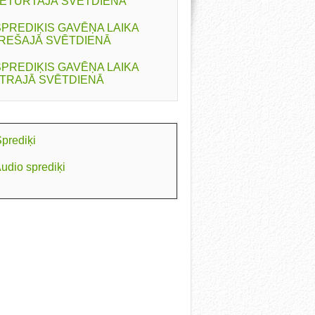
ETURTAJĀ SVĒTDIENĀ
SPREDIĶIS GAVĒŅA LAIKA
REŠAJĀ SVĒTDIENĀ
SPREDIĶIS GAVĒŅA LAIKA
TRAJĀ SVĒTDIENĀ
prediķi
udio sprediķi