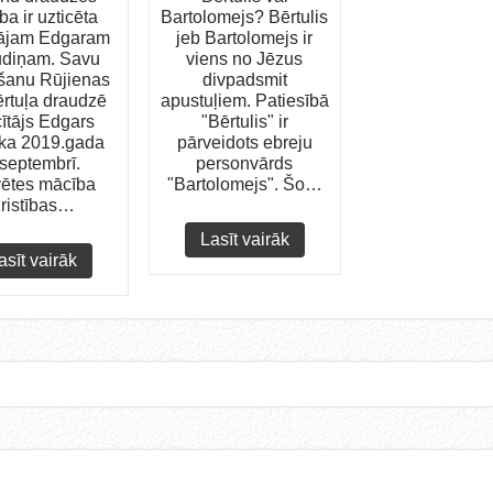
ba ir uzticēta
Bartolomejs? Bērtulis
tājam Edgaram
jeb Bartolomejs ir
udiņam. Savu
viens no Jēzus
šanu Rūjienas
divpadsmit
rtuļa draudzē
apustuļiem. Patiesībā
ītājs Edgars
"Bērtulis" ir
ka 2019.gada
pārveidots ebreju
.septembrī.
personvārds
vētes mācība
"Bartolomejs". Šo…
ristības…
Lasīt vairāk
asīt vairāk