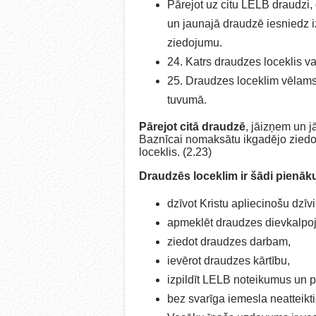
Pārejot uz citu LELB draudzi
un jaunajā draudzē iesniedz 
ziedojumu.
24. Katrs draudzes loceklis v
25. Draudzes loceklim vēlams 
tuvumā.
Pārejot citā draudzē
, jāizņem un j
Baznīcai nomaksātu ikgadējo ziedoju
loceklis. (2.23)
Draudzēs loceklim ir šādi pienāk
dzīvot Kristu apliecinošu dzīvi
apmeklēt draudzes dievkalpoj
ziedot draudzes darbam,
ievērot draudzes kārtību,
izpildīt LELB noteikumus un p
bez svarīga iemesla neatteikti