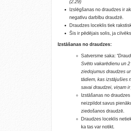
(2.29)
Izslēgšanas no draudzes ir akt
negatīvu darbību draudzē.
Draudzes loceklis tiek rakstis
Šis ir pēdējais solis, ja cilvēk
Izstāšanas no draudzes:
Satversme saka:
“Draud
Svēto vakarēdienu un 2 
ziedojumus draudzes un
tādiem, kas izstājušies 
savai draudzei, viņam ir
Izstāšanas no draudzes i
neizpildot savus pienā
ziedošanos draudzē.
Draudzes loceklis netiek
ka tas var notikt.