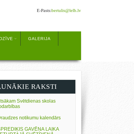
E-Pasts:
bertulis@lelb.lv
DZĪVE
GALERIJA
AUNĀKIE RAKSTI
tsākam Svētdienas skolas
odarbības
raudzes notikumu kalendārs
SPREDIĶIS GAVĒŅA LAIKA