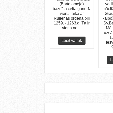
(Bartolomeja)
vadī
baznīca celta gandrīz
mācī
vienā laikā ar
Gra
Rūjienas ordeņa pili
kalpo
1259. - 1263.g. Tā ir
Sv.Bē
viena no…
Māc
uzsā
1
Lasīt vairāk
Ies
K
L