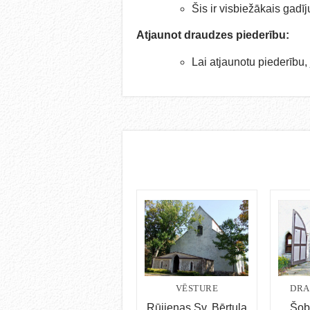
Šis ir visbiežākais gadī
Atjaunot draudzes piederību:
Lai atjaunotu piederību,
VĒSTURE
DRA
Rūjienas Sv. Bērtuļa
Šob