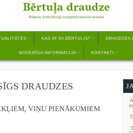
Bērtuļa draudze
Rūjienas Svētā Bērtuļa evaņģēliski luteriskā draudze
TUALITĀTES
KAS IR SV.BĒRTULIS?
DRAUDZES 
NODERĪGA INFORMĀCIJA
KONTAKTI
ESĪGS DRAUDZES
J
A
n
KĻIEM, VIŅU PIENĀKUMIEM
D