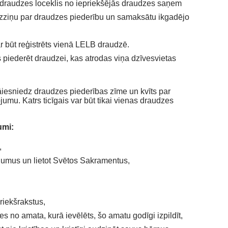
, draudzes loceklis no iepriekšējās draudzes saņem
izziņu par draudzes piederību un samaksātu ikgadējo
ar būt reģistrēts vienā LELB draudzē.
piederēt draudzei, kas atrodas viņa dzīvesvietas
āiesniedz draudzes piederības zīme un kvīts par
mu. Katrs ticīgais var būt tikai vienas draudzes
umi:
,
umus un lietot Svētos Sakramentus,
riekšrakstus,
es no amata, kurā ievēlēts, šo amatu godīgi izpildīt,