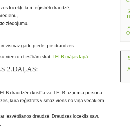
C
zes locekļi, kuri reģistrēti draudzē,
rēdienu,
T
kto ziedojumu.
O
kuri vismaz gadu pieder pie draudzes.
ākumiem un tiesībām skat.
LELB mājas lapā
.
S
S 2.DAĻAS:
A
 LELB draudzēm kristīta vai LELB uzņemta persona.
dzes, kurā reģistrēts vismaz viens no viņa vecākiem
t ar iesvētīšanos draudzē. Draudzes loceklis savu
.