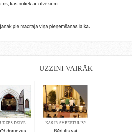
jums, kas notiek ar cilvēkiem.
 jānāk pie mācītāja viņa pieņemšanas laikā.
UZZINI VAIRĀK
UDZES DZĪVE
KAS IR SV.BĒRTULIS?
rīd draudzes
Bērtulis vai