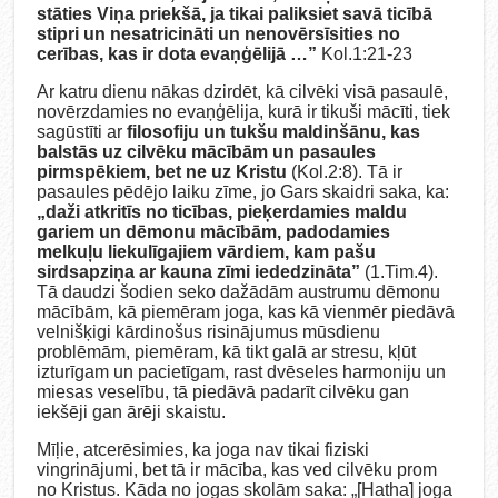
stāties Viņa priekšā, ja tikai paliksiet savā ticībā
stipri un nesatricināti un nenovērsīsities no
cerības, kas ir dota evaņģēlijā …”
Kol.1:21-23
Ar katru dienu nākas dzirdēt, kā cilvēki visā pasaulē,
novērzdamies no evaņģēlija, kurā ir tikuši mācīti, tiek
sagūstīti ar
filosofiju un tukšu maldinšānu, kas
balstās uz cilvēku mācībām un pasaules
pirmspēkiem, bet ne uz Kristu
(Kol.2:8). Tā ir
pasaules pēdējo laiku zīme, jo Gars skaidri saka, ka:
„daži atkritīs no ticības, pieķerdamies maldu
gariem un dēmonu mācībām, padodamies
melkuļu liekulīgajiem vārdiem, kam pašu
sirdsapziņa ar kauna zīmi iededzināta”
(1.Tim.4).
Tā daudzi šodien seko dažādām austrumu dēmonu
mācībām, kā piemēram joga, kas kā vienmēr piedāvā
velnišķigi kārdinošus risinājumus mūsdienu
problēmām, piemēram, kā tikt galā ar stresu, kļūt
izturīgam un pacietīgam, rast dvēseles harmoniju un
miesas veselību, tā piedāvā padarīt cilvēku gan
iekšēji gan ārēji skaistu.
Mīļie, atcerēsimies, ka joga nav tikai fiziski
vingrinājumi, bet tā ir mācība, kas ved cilvēku prom
no Kristus. Kāda no jogas skolām saka: „[Hatha] joga