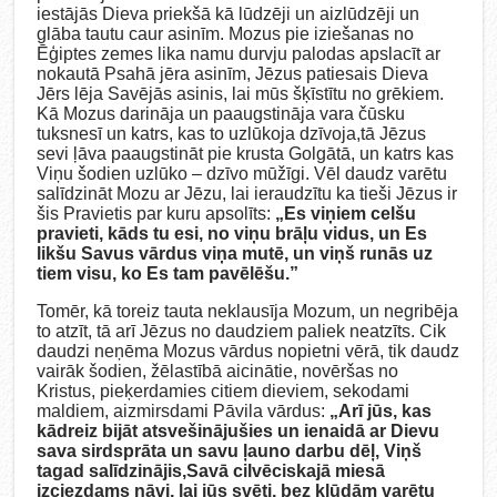
iestājās Dieva priekšā kā lūdzēji un aizlūdzēji un
glāba tautu caur asinīm. Mozus pie iziešanas no
Ēģiptes zemes lika namu durvju palodas apslacīt ar
nokautā Psahā jēra asinīm, Jēzus patiesais Dieva
Jērs lēja Savējās asinis, lai mūs šķīstītu no grēkiem.
Kā Mozus darināja un paaugstināja vara čūsku
tuksnesī un katrs, kas to uzlūkoja dzīvoja,tā Jēzus
sevi ļāva paaugstināt pie krusta Golgātā, un katrs kas
Viņu šodien uzlūko – dzīvo mūžīgi. Vēl daudz varētu
salīdzināt Mozu ar Jēzu, lai ieraudzītu ka tieši Jēzus ir
šis Pravietis par kuru apsolīts:
„Es viņiem celšu
pravieti, kāds tu esi, no viņu brāļu vidus, un Es
likšu Savus vārdus viņa mutē, un viņš runās uz
tiem visu, ko Es tam pavēlēšu.”
Tomēr, kā toreiz tauta neklausīja Mozum, un negribēja
to atzīt, tā arī Jēzus no daudziem paliek neatzīts. Cik
daudzi neņēma Mozus vārdus nopietni vērā, tik daudz
vairāk šodien, žēlastībā aicinātie, novēršas no
Kristus, pieķerdamies citiem dieviem, sekodami
maldiem, aizmirsdami Pāvila vārdus:
„Arī jūs, kas
kādreiz bijāt atsvešinājušies un ienaidā ar Dievu
sava sirdsprāta un savu ļauno darbu dēļ, Viņš
tagad salīdzinājis,Savā cilvēciskajā miesā
izciezdams nāvi, lai jūs svēti, bez kļūdām varētu