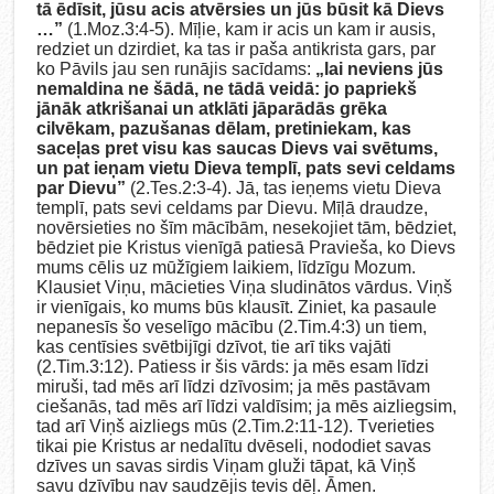
tā ēdīsit, jūsu acis atvērsies un jūs būsit kā Dievs
…”
(1.Moz.3:4-5). Mīļie, kam ir acis un kam ir ausis,
redziet un dzirdiet, ka tas ir paša antikrista gars, par
ko Pāvils jau sen runājis sacīdams:
„lai neviens jūs
nemaldina ne šādā, ne tādā veidā: jo papriekš
jānāk atkrišanai un atklāti jāparādās grēka
cilvēkam, pazušanas dēlam, pretiniekam, kas
saceļas pret visu kas saucas Dievs vai svētums,
un pat ieņam vietu Dieva templī, pats sevi celdams
par Dievu”
(2.Tes.2:3-4). Jā, tas ieņems vietu Dieva
templī, pats sevi celdams par Dievu. Mīļā draudze,
novērsieties no šīm mācībām, nesekojiet tām, bēdziet,
bēdziet pie Kristus vienīgā patiesā Pravieša, ko Dievs
mums cēlis uz mūžīgiem laikiem, līdzīgu Mozum.
Klausiet Viņu, mācieties Viņa sludinātos vārdus. Viņš
ir vienīgais, ko mums būs klausīt. Ziniet, ka pasaule
nepanesīs šo veselīgo mācību (2.Tim.4:3) un tiem,
kas centīsies svētbijīgi dzīvot, tie arī tiks vajāti
(2.Tim.3:12). Patiess ir šis vārds: ja mēs esam līdzi
miruši, tad mēs arī līdzi dzīvosim; ja mēs pastāvam
ciešanās, tad mēs arī līdzi valdīsim; ja mēs aizliegsim,
tad arī Viņš aizliegs mūs (2.Tim.2:11-12). Tverieties
tikai pie Kristus ar nedalītu dvēseli, nododiet savas
dzīves un savas sirdis Viņam gluži tāpat, kā Viņš
savu dzīvību nav saudzējis tevis dēļ. Āmen.