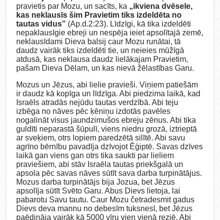
pravietis par Mozu, un sacīts, ka
„ikviena dvēsele,
kas neklausīs šim Pravietim tiks izdeldēta no
tautas vidus”
(Ap.d.2:23). Līdzīgi, kā tika izdeldēti
nepaklausīgie ebreji un nespēja ieiet apsolītajā zemē,
neklausīdami Dieva balsij caur Mozu runātai, tā
daudz vairāk tiks izdeldēti tie, un neieies mūžīgā
atdusā, kas neklausa daudz lielākajam Pravietim,
pašam Dieva Dēlam, un kas nievā žēlastības Garu.
Mozus un Jēzus, abi lielie pravieši. Viņiem patiešām
ir daudz kā kopīga un līdzīga. Abi piedzima laikā, kad
Israēls atradās nejūdu tautas verdzībā. Abi teju
izbēga no nāves pēc ķēniņu izdotās pavēles
nogalināt visus jaundzimušos ebreju zēnus. Abi tika
guldīti neparastā šūpulī, viens niedru grozā, iztrieptā
ar sveķiem, otrs lopiem paredzētā silītē. Abi savu
agrīno bērnību pavadīja dzīvojot Ēģiptē. Savas dzīves
laikā gan viens gan otrs tika saukti par lieliem
praviešiem, abi stāv Israēla tautas priekšgalā un
apsola pēc savas nāves sūtīt sava darba turpinātājus.
Mozus darba turpinātājs bija Jozua, bet Jēzus
apsolīja sūtīt Svēto Garu. Abus Dievs lietoja, lai
pabarotu Savu tautu. Caur Mozu četradesmit gadus
Dievs deva mannu no debesīm tuksnesī, bet Jēzus
paēdināja vairāk kā 5000 vīru vien vienā reziē. Abi