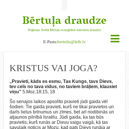
Bērtuļa draudze
Rūjienas Svētā Bērtuļa evaņģēliski luteriskā draudze
E-Pasts:
bertulis@lelb.lv
KRISTUS VAI JOGA?
„Pravieti, kāds es esmu, Tas Kungs, tavs Dievs,
tev cels no tava vidus, no taviem brāļiem, klausiet
viņu”
5.Moz.18:15, 18
Šo senajos laikos apsolīto pravieti jūdi gaida vēl
šodien. Tie gaida pravieti, kurš ne tikai pravietos un
darīs lielus brīnumus un zīmes, bet arī nodibinās un
atjaunos pilnībā Israēlu. Jūdi gaida, ka tas būs
pravietis, kurš runās ar Dievu vaigu vaigā, kā tas
savulaik noticis ar Mozu, kad pats Dievs runāja ar