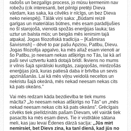
radošs un bezgalīgs process, jo mūsu ķermenim nav
robežu (cik interesanti, bet pilnīgi pretēji Dieva
vārdam, kas saka, ka cilvēks ir nīcīgs, un bez Dieva
neko neiespēj). Tālāk viņi saka: „Būdami reizē
garīgas un materiālas būtnes, mēs esam parādījušies
no šī starojošā, vienotā spožās enerģijas lauka; tas
uztur un balsta mūs; un beigās mēs ienirsim tajā
atpakaļ. Jogas filozofiskā tradīcija – [Kašmiras
šaivismsh] – dēvē to par pašu Apziņu, Patību, Dievu.
Jogas filozofija apgalvo, ka mēs allaž esam vienoti ar
šo Patību, jo neesam nekas atšķirīgs no Tās, lai kā arī
paši sevi uztvertu katrā dotajā brīdī. Ikviens no mums
ir vilnis šajā spirāliski kustīgās, zaigojošās, mirdzošās
enerģijas jūrā, kuras patiesā daba ir brīvība un sevis
apzināšanās. Lai kā mēs viļņu veidolā neceltos un
nekristu šajā okeānā, mēs nekad neesam nekas cits
kā pats okeāns.”
Vai mēs redzam kāda bezdievība te tiek mums
mācīta? „Jo neesam nekas atšķirīgs no Tās” un „mēs
nekad neesam nekas cits kā pats okeāns”. Grēcīgais
cilvēks tiek pielīdzināts pašam Dievam, vēl vairāk tiek
pasacīts ka mēs esam dievs. Tie ir vistīrākie sātana
meli, kas jau Ievai Ēdenes dārzā sacīja:
„Jūs mirt
nemirsiet, bet Dievs zina, ka tanī dienā, kad jūs no