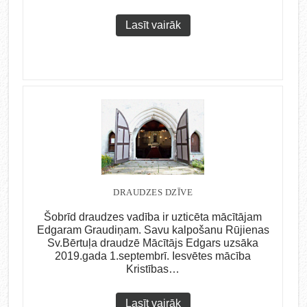
Lasīt vairāk
DRAUDZES DZĪVE
Šobrīd draudzes vadība ir uzticēta mācītājam
Edgaram Graudiņam. Savu kalpošanu Rūjienas
Sv.Bērtuļa draudzē Mācītājs Edgars uzsāka
2019.gada 1.septembrī. Iesvētes mācība
Kristības…
Lasīt vairāk