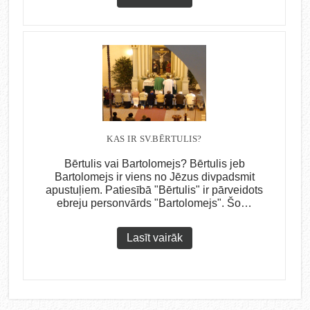
KAS IR SV.BĒRTULIS?
Bērtulis vai Bartolomejs? Bērtulis jeb
Bartolomejs ir viens no Jēzus divpadsmit
apustuļiem. Patiesībā "Bērtulis" ir pārveidots
ebreju personvārds "Bartolomejs". Šo…
Lasīt vairāk