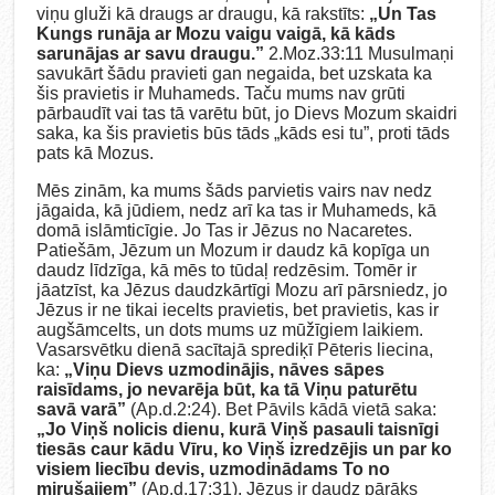
viņu gluži kā draugs ar draugu, kā rakstīts:
„Un Tas
Kungs runāja ar Mozu vaigu vaigā, kā kāds
sarunājas ar savu draugu.”
2.Moz.33:11 Musulmaņi
savukārt šādu pravieti gan negaida, bet uzskata ka
šis pravietis ir Muhameds. Taču mums nav grūti
pārbaudīt vai tas tā varētu būt, jo Dievs Mozum skaidri
saka, ka šis pravietis būs tāds „kāds esi tu”, proti tāds
pats kā Mozus.
Mēs zinām, ka mums šāds parvietis vairs nav nedz
jāgaida, kā jūdiem, nedz arī ka tas ir Muhameds, kā
domā islāmticīgie. Jo Tas ir Jēzus no Nacaretes.
Patiešām, Jēzum un Mozum ir daudz kā kopīga un
daudz līdzīga, kā mēs to tūdaļ redzēsim. Tomēr ir
jāatzīst, ka Jēzus daudzkārtīgi Mozu arī pārsniedz, jo
Jēzus ir ne tikai iecelts pravietis, bet pravietis, kas ir
augšāmcelts, un dots mums uz mūžīgiem laikiem.
Vasarsvētku dienā sacītajā sprediķī Pēteris liecina,
ka:
„Viņu Dievs uzmodinājis, nāves sāpes
raisīdams, jo nevarēja būt, ka tā Viņu paturētu
savā varā”
(Ap.d.2:24). Bet Pāvils kādā vietā saka:
„Jo Viņš nolicis dienu, kurā Viņš pasauli taisnīgi
tiesās caur kādu Vīru, ko Viņš izredzējis un par ko
visiem liecību devis, uzmodinādams To no
mirušajiem”
(Ap.d.17:31). Jēzus ir daudz pārāks