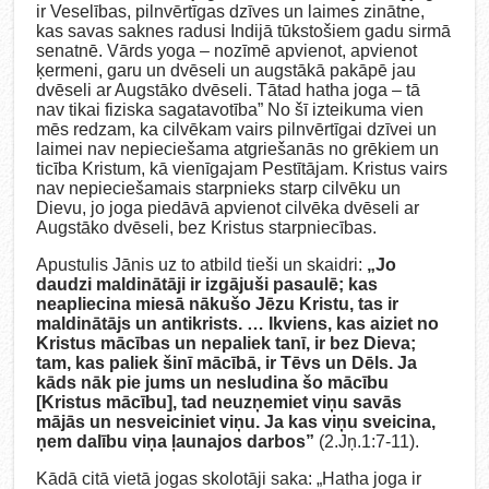
ir Veselības, pilnvērtīgas dzīves un laimes zinātne,
kas savas saknes radusi Indijā tūkstošiem gadu sirmā
senatnē. Vārds yoga – nozīmē apvienot, apvienot
ķermeni, garu un dvēseli un augstākā pakāpē jau
dvēseli ar Augstāko dvēseli. Tātad hatha joga – tā
nav tikai fiziska sagatavotība” No šī izteikuma vien
mēs redzam, ka cilvēkam vairs pilnvērtīgai dzīvei un
laimei nav nepieciešama atgriešanās no grēkiem un
ticība Kristum, kā vienīgajam Pestītājam. Kristus vairs
nav nepieciešamais starpnieks starp cilvēku un
Dievu, jo joga piedāvā apvienot cilvēka dvēseli ar
Augstāko dvēseli, bez Kristus starpniecības.
Apustulis Jānis uz to atbild tieši un skaidri:
„Jo
daudzi maldinātāji ir izgājuši pasaulē; kas
neapliecina miesā nākušo Jēzu Kristu, tas ir
maldinātājs un antikrists. … Ikviens, kas aiziet no
Kristus mācības un nepaliek tanī, ir bez Dieva;
tam, kas paliek šinī mācībā, ir Tēvs un Dēls. Ja
kāds nāk pie jums un nesludina šo mācību
[Kristus mācību], tad neuzņemiet viņu savās
mājās un nesveiciniet viņu. Ja kas viņu sveicina,
ņem dalību viņa ļaunajos darbos”
(2.Jņ.1:7-11).
Kādā citā vietā jogas skolotāji saka: „Hatha joga ir