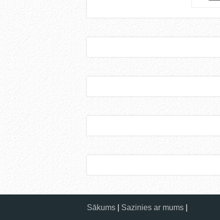
Sākums
|
Sazinies ar mums
|