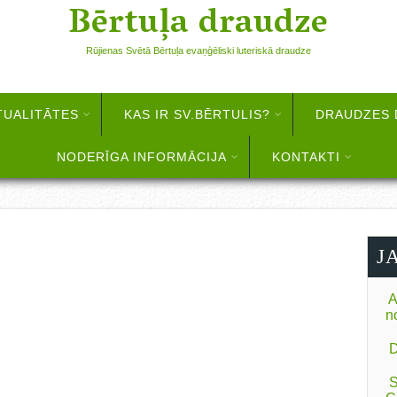
Bērtuļa draudze
Rūjienas Svētā Bērtuļa evaņģēliski luteriskā draudze
TUALITĀTES
KAS IR SV.BĒRTULIS?
DRAUDZES 
NODERĪGA INFORMĀCIJA
KONTAKTI
J
A
n
D