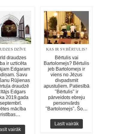
UDZES DZĪVE
KAS IR SV.BĒRTULIS?
rīd draudzes
Bērtulis vai
ba ir uzticēta
Bartolomejs? Bērtulis
tājam Edgaram
jeb Bartolomejs ir
udiņam. Savu
viens no Jēzus
šanu Rūjienas
divpadsmit
rtuļa draudzē
apustuļiem. Patiesībā
ītājs Edgars
"Bērtulis" ir
ka 2019.gada
pārveidots ebreju
.septembrī.
personvārds
vētes mācība
"Bartolomejs". Šo…
ristības…
Lasīt vairāk
asīt vairāk