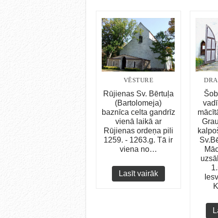
VĒSTURE
DRA
Rūjienas Sv. Bērtuļa
Šob
(Bartolomeja)
vadī
baznīca celta gandrīz
mācī
vienā laikā ar
Gra
Rūjienas ordeņa pili
kalpo
1259. - 1263.g. Tā ir
Sv.Bē
viena no…
Māc
uzsā
1
Lasīt vairāk
Ies
K
L