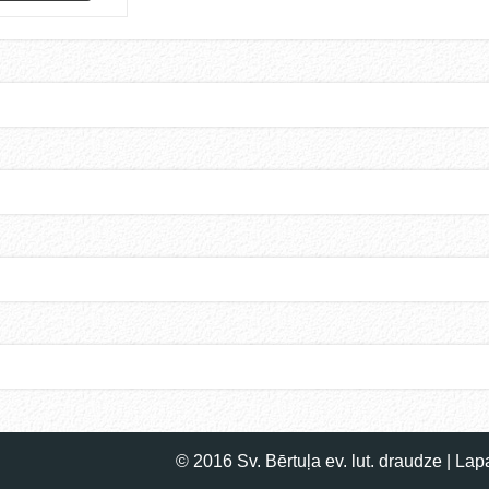
© 2016 Sv. Bērtuļa ev. lut. draudze | La