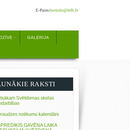
E-Pasts:
bertulis@lelb.lv
DZĪVE
GALERIJA
AUNĀKIE RAKSTI
tsākam Svētdienas skolas
odarbības
raudzes notikumu kalendārs
SPREDIĶIS GAVĒŅA LAIKA