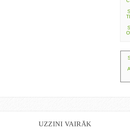
C
T
O
S
A
UZZINI VAIRĀK