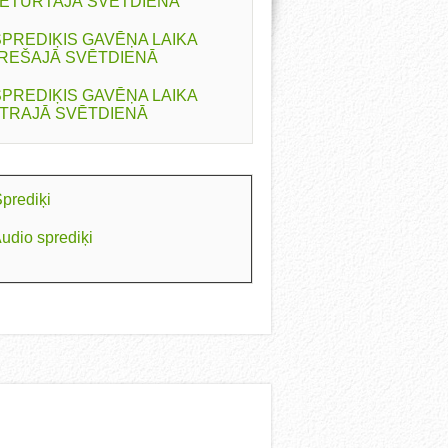
ETURTAJĀ SVĒTDIENĀ
SPREDIĶIS GAVĒŅA LAIKA
REŠAJĀ SVĒTDIENĀ
SPREDIĶIS GAVĒŅA LAIKA
TRAJĀ SVĒTDIENĀ
prediķi
udio sprediķi