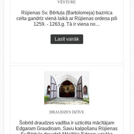
VĒSTURE
Rūjienas Sv. Bērtuļa (Bartolomeja) baznīca
celta gandrīz vienā laikā ar Rūjienas ordeņa pili
1259. - 1263.g. Tā ir viena no…
Lasīt vairāk
DRAUDZES DZĪVE
Šobrīd draudzes vadība ir uzticēta mācītājam
Edgaram Graudiņam. Savu kalpošanu Rūjienas