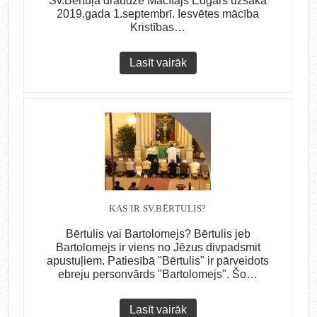
Sv.Bērtuļa draudzē Mācītājs Edgars uzsāka
2019.gada 1.septembrī. Iesvētes mācība
Kristības…
Lasīt vairāk
KAS IR SV.BĒRTULIS?
Bērtulis vai Bartolomejs? Bērtulis jeb
Bartolomejs ir viens no Jēzus divpadsmit
apustuļiem. Patiesībā "Bērtulis" ir pārveidots
ebreju personvārds "Bartolomejs". Šo…
Lasīt vairāk