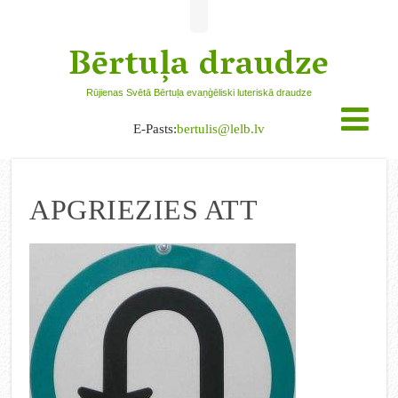
Bērtuļa draudze
Rūjienas Svētā Bērtuļa evaņģēliski luteriskā draudze
E-Pasts:
bertulis@lelb.lv
APGRIEZIES ATT