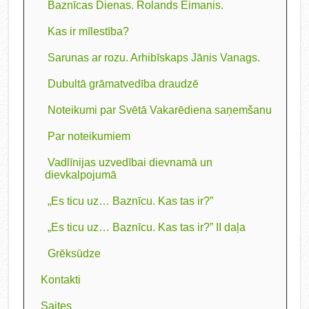
Baznīcas Dienas. Rolands Eimanis.
Kas ir mīlestība?
Sarunas ar rozu. Arhibīskaps Jānis Vanags.
Dubultā grāmatvedība draudzē
Noteikumi par Svētā Vakarēdiena saņemšanu
Par noteikumiem
Vadlīnijas uzvedībai dievnamā un
dievkalpojumā
„Es ticu uz… Baznīcu. Kas tas ir?”
„Es ticu uz… Baznīcu. Kas tas ir?” II daļa
Grēksūdze
Kontakti
Saites