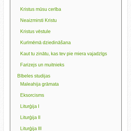
Kristus mūsu cerība
Neaizmirsti Kristu
Kristus vēstule
Kurlmēmā dziedināšana
Kaut tu zinātu, kas tev pie miera vajadzīgs
Farizejs un muitnieks
Bībeles studijas
Maleahija grāmata
Eksorcisms
Liturģija I
Liturģija II
Liturģija III