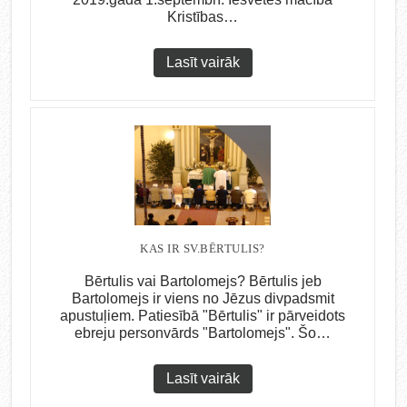
Kristības…
Lasīt vairāk
KAS IR SV.BĒRTULIS?
Bērtulis vai Bartolomejs? Bērtulis jeb
Bartolomejs ir viens no Jēzus divpadsmit
apustuļiem. Patiesībā "Bērtulis" ir pārveidots
ebreju personvārds "Bartolomejs". Šo…
Lasīt vairāk