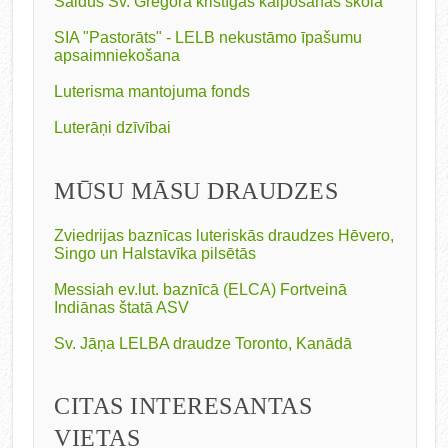
Saldus Sv. Gregora kristīgās kalpošanas skola
SIA "Pastorāts" - LELB nekustāmo īpašumu
apsaimniekošana
Luterisma mantojuma fonds
Luterāņi dzīvībai
MŪSU MĀSU DRAUDZES
Zviedrijas baznīcas luteriskās draudzes Hēvero,
Singo un Halstavīka pilsētās
Messiah ev.lut. baznīcā (ELCA) Fortveinā
Indiānas štatā ASV
Sv. Jāņa LELBA draudze Toronto, Kanādā
CITAS INTERESANTAS
VIETAS