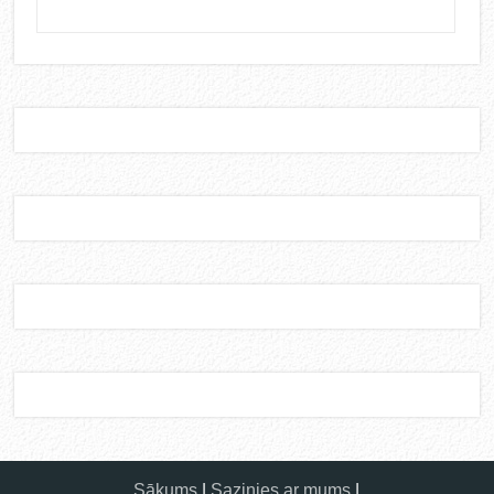
Sākums
|
Sazinies ar mums
|