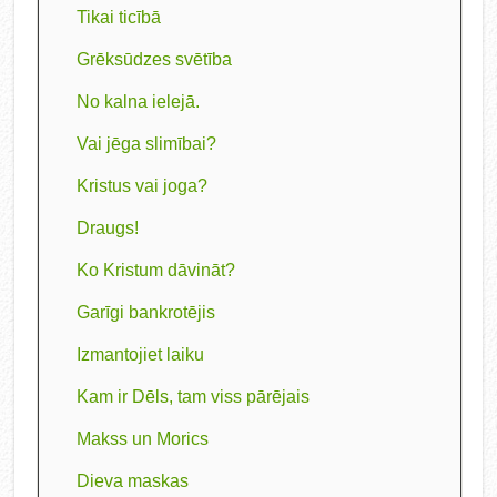
Tikai ticībā
Grēksūdzes svētība
No kalna ielejā.
Vai jēga slimībai?
Kristus vai joga?
Draugs!
Ko Kristum dāvināt?
Garīgi bankrotējis
Izmantojiet laiku
Kam ir Dēls, tam viss pārējais
Makss un Morics
Dieva maskas