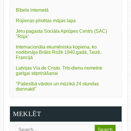
Bībele internetā
Rūjienas pilsētas mājas lapa
Jeru pagasta Sociāla Aprūpes Centrs (SAC)
"Rūja"
Internacionāla ekumēniska kopiena, ko
nodibināja Brālis Rožē 1940.gadā, Taizē,
Francijā
Latvijas Via de Cristo. Trīs-dienu nometne
garīgai stiprināšanai
"Patiesībā vārdos un mūzikā 24 stundas
diennaktī"
MEKLĒT