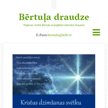
Bērtuļa draudze
Rūjienas Svētā Bērtuļa evaņģēliski luteriskā draudze
E-Pasts:
bertulis@lelb.lv