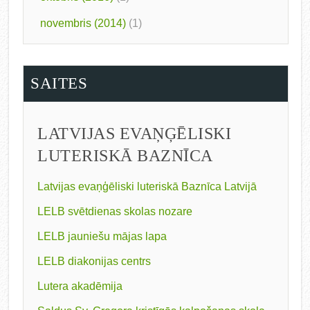
novembris (2014)
(1)
SAITES
LATVIJAS EVAŅĢĒLISKI
LUTERISKĀ BAZNĪCA
Latvijas evaņģēliski luteriskā Baznīca Latvijā
LELB svētdienas skolas nozare
LELB jauniešu mājas lapa
LELB diakonijas centrs
Lutera akadēmija