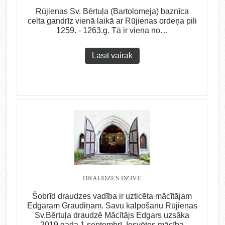
Rūjienas Sv. Bērtuļa (Bartolomeja) baznīca
celta gandrīz vienā laikā ar Rūjienas ordeņa pili
1259. - 1263.g. Tā ir viena no…
Lasīt vairāk
DRAUDZES DZĪVE
Šobrīd draudzes vadība ir uzticēta mācītājam
Edgaram Graudiņam. Savu kalpošanu Rūjienas
Sv.Bērtuļa draudzē Mācītājs Edgars uzsāka
2019.gada 1.septembrī. Iesvētes mācība