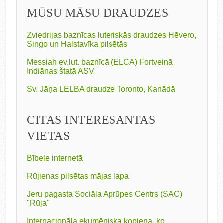
MŪSU MĀSU DRAUDZES
Zviedrijas baznīcas luteriskās draudzes Hēvero,
Singo un Halstavīka pilsētās
Messiah ev.lut. baznīcā (ELCA) Fortveinā
Indiānas štatā ASV
Sv. Jāņa LELBA draudze Toronto, Kanādā
CITAS INTERESANTAS
VIETAS
Bībele internetā
Rūjienas pilsētas mājas lapa
Jeru pagasta Sociāla Aprūpes Centrs (SAC)
"Rūja"
Internacionāla ekumēniska kopiena, ko