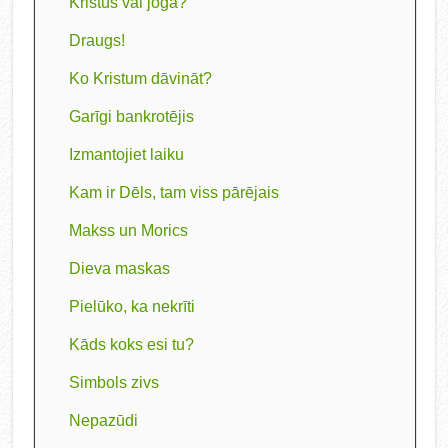
Kristus vai joga?
Draugs!
Ko Kristum dāvināt?
Garīgi bankrotējis
Izmantojiet laiku
Kam ir Dēls, tam viss pārējais
Makss un Morics
Dieva maskas
Pielūko, ka nekrīti
Kāds koks esi tu?
Simbols zivs
Nepazūdi