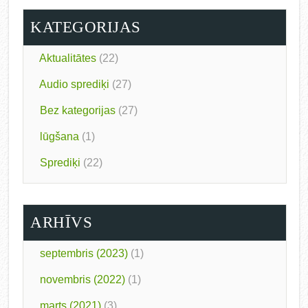
KATEGORIJAS
Aktualitātes
(22)
Audio sprediķi
(27)
Bez kategorijas
(27)
lūgšana
(1)
Sprediķi
(22)
ARHĪVS
septembris (2023)
(1)
novembris (2022)
(1)
marts (2021)
(3)