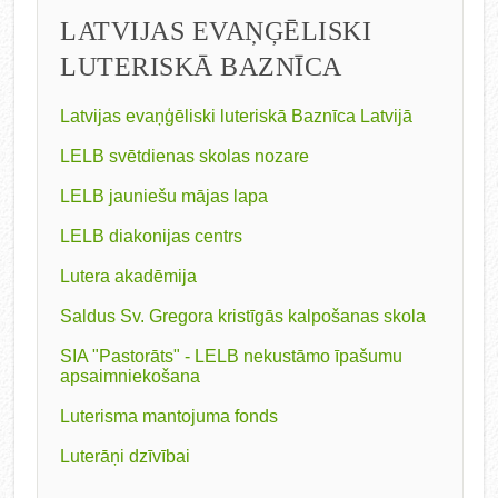
LATVIJAS EVAŅĢĒLISKI
LUTERISKĀ BAZNĪCA
Latvijas evaņģēliski luteriskā Baznīca Latvijā
LELB svētdienas skolas nozare
LELB jauniešu mājas lapa
LELB diakonijas centrs
Lutera akadēmija
Saldus Sv. Gregora kristīgās kalpošanas skola
SIA "Pastorāts" - LELB nekustāmo īpašumu
apsaimniekošana
Luterisma mantojuma fonds
Luterāņi dzīvībai