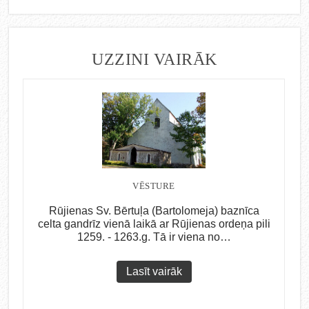
UZZINI VAIRĀK
VĒSTURE
Rūjienas Sv. Bērtuļa (Bartolomeja) baznīca
celta gandrīz vienā laikā ar Rūjienas ordeņa pili
1259. - 1263.g. Tā ir viena no…
Lasīt vairāk