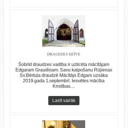
DRAUDZES DZĪVE
Šobrīd draudzes vadība ir uzticēta mācītājam
Edgaram Graudiņam. Savu kalpošanu Rūjienas
Sv.Bērtuļa draudzē Mācītājs Edgars uzsāka
2019.gada 1.septembrī. Iesvētes mācība
Kristības…
Lasīt vairāk