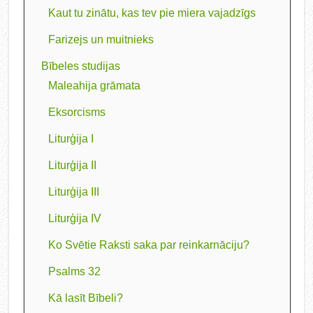
Kaut tu zinātu, kas tev pie miera vajadzīgs
Farizejs un muitnieks
Bībeles studijas
Maleahija grāmata
Eksorcisms
Liturģija I
Liturģija II
Liturģija III
Liturģija IV
Ko Svētie Raksti saka par reinkarnāciju?
Psalms 32
Kā lasīt Bībeli?