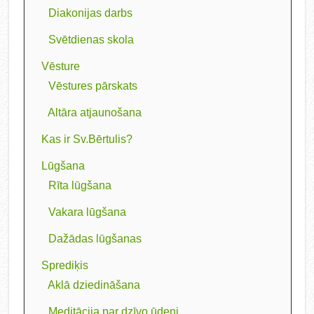
Diakonijas darbs
Svētdienas skola
Vēsture
Vēstures pārskats
Altāra atjaunošana
Kas ir Sv.Bērtulis?
Lūgšana
Rīta lūgšana
Vakara lūgšana
Dažādas lūgšanas
Sprediķis
Aklā dziedināšana
Meditācija par dzīvo ūdeni