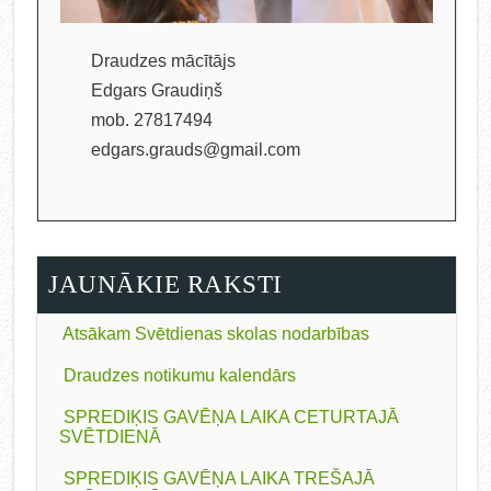
Draudzes mācītājs
Edgars Graudiņš
mob. 27817494
edgars.grauds@gmail.com
JAUNĀKIE RAKSTI
Atsākam Svētdienas skolas nodarbības
Draudzes notikumu kalendārs
SPREDIĶIS GAVĒŅA LAIKA CETURTAJĀ
SVĒTDIENĀ
SPREDIĶIS GAVĒŅA LAIKA TREŠAJĀ