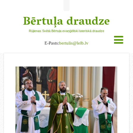
Bērtuļa draudze
Rūjienas Svētā Bērtuļa evaņģēliski luteriskā draudze
E-Pasts:
bertulis@lelb.lv