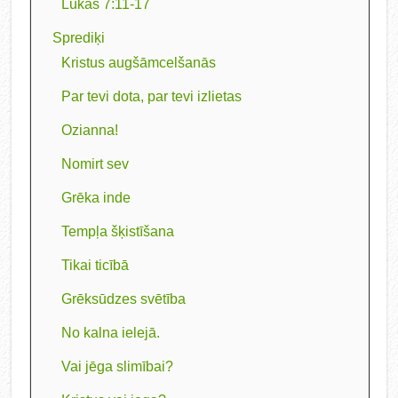
Lūkas 7:11-17
Sprediķi
Kristus augšāmcelšanās
Par tevi dota, par tevi izlietas
Ozianna!
Nomirt sev
Grēka inde
Tempļa šķistīšana
Tikai ticībā
Grēksūdzes svētība
No kalna ielejā.
Vai jēga slimībai?