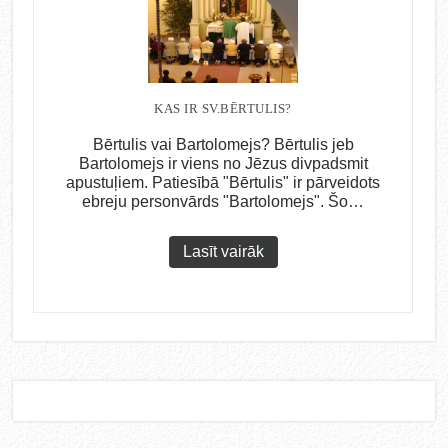
KAS IR SV.BĒRTULIS?
Bērtulis vai Bartolomejs? Bērtulis jeb
Bartolomejs ir viens no Jēzus divpadsmit
apustuļiem. Patiesībā "Bērtulis" ir pārveidots
ebreju personvārds "Bartolomejs". Šo…
Lasīt vairāk