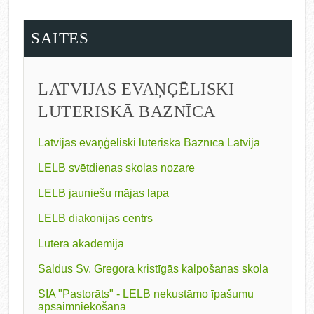
SAITES
LATVIJAS EVAŅĢĒLISKI
LUTERISKĀ BAZNĪCA
Latvijas evaņģēliski luteriskā Baznīca Latvijā
LELB svētdienas skolas nozare
LELB jauniešu mājas lapa
LELB diakonijas centrs
Lutera akadēmija
Saldus Sv. Gregora kristīgās kalpošanas skola
SIA "Pastorāts" - LELB nekustāmo īpašumu
apsaimniekošana