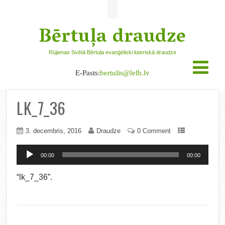
Bērtuļa draudze
Rūjienas Svētā Bērtuļa evaņģēliski luteriskā draudze
E-Pasts:
bertulis@lelb.lv
LK_7_36
3. decembris, 2016
Draudze
0 Comment
Audio
00:00
00:00
atskaņotājs
“lk_7_36”.