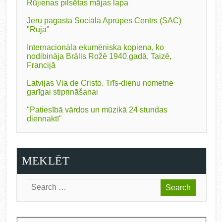
Rūjienas pilsētas mājas lapa
Jeru pagasta Sociāla Aprūpes Centrs (SAC)
"Rūja"
Internacionāla ekumēniska kopiena, ko
nodibināja Brālis Rožē 1940.gadā, Taizē,
Francijā
Latvijas Via de Cristo. Trīs-dienu nometne
garīgai stiprināšanai
"Patiesībā vārdos un mūzikā 24 stundas
diennaktī"
MEKLĒT