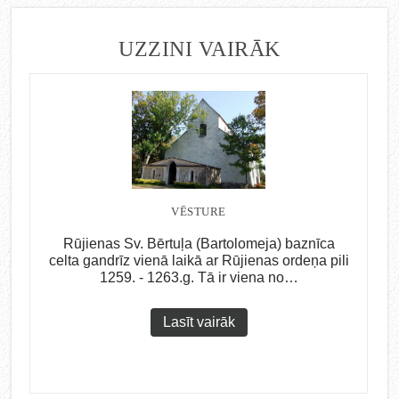
UZZINI VAIRĀK
VĒSTURE
Rūjienas Sv. Bērtuļa (Bartolomeja) baznīca
celta gandrīz vienā laikā ar Rūjienas ordeņa pili
1259. - 1263.g. Tā ir viena no…
Lasīt vairāk