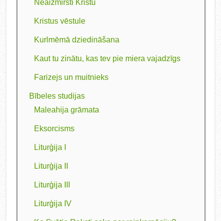
Neaizmirsti Kristu
Kristus vēstule
Kurlmēmā dziedināšana
Kaut tu zinātu, kas tev pie miera vajadzīgs
Farizejs un muitnieks
Bībeles studijas
Maleahija grāmata
Eksorcisms
Liturģija I
Liturģija II
Liturģija III
Liturģija IV