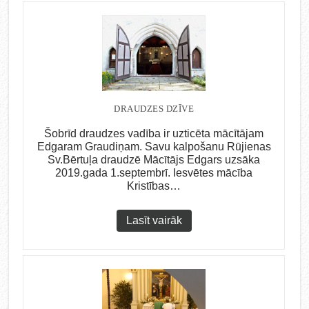
DRAUDZES DZĪVE
Šobrīd draudzes vadība ir uzticēta mācītājam
Edgaram Graudiņam. Savu kalpošanu Rūjienas
Sv.Bērtuļa draudzē Mācītājs Edgars uzsāka
2019.gada 1.septembrī. Iesvētes mācība
Kristības…
Lasīt vairāk