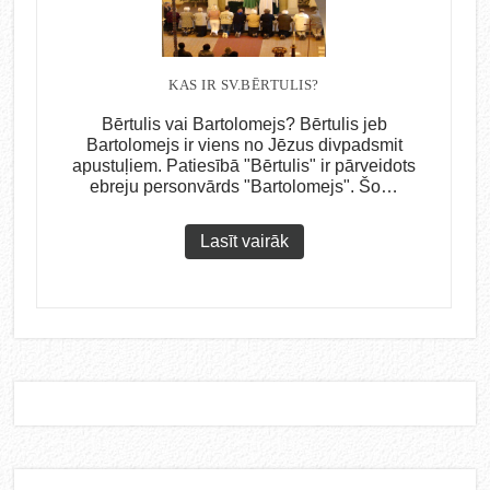
KAS IR SV.BĒRTULIS?
Bērtulis vai Bartolomejs? Bērtulis jeb
Bartolomejs ir viens no Jēzus divpadsmit
apustuļiem. Patiesībā "Bērtulis" ir pārveidots
ebreju personvārds "Bartolomejs". Šo…
Lasīt vairāk