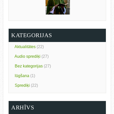
KATEGORIJAS
Aktualitātes
(22)
Audio sprediķi
(27)
Bez kategorijas
(27)
lūgšana
(1)
Sprediķi
(22)
ARHĪVS