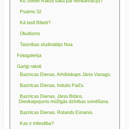
Ko Svētie Raksti saka par reinkarnāciju?
Psalms 32
Kā lasīt Bībeli?
Okultisms
Taisnības sludinātājs Noa
Fotogalerija
Garīgi raksti
Baznicas Dienas. Arhibīskaps Jānis Vanags.
Baznīcas Dienas. Indulis Paičs.
Baznīcas Dienas. Jānis Bitāns.
Dievkalpojums mūžīgās dzīvības svinēšana.
Baznīcas Dienas. Rolands Eimanis.
Kas ir mīlestība?