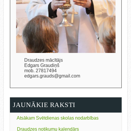
Draudzes mācītājs
Edgars Graudiņš
mob. 27817494
edgars.grauds@gmail.com
JAUNĀKIE RAKSTI
Atsākam Svētdienas skolas nodarbības
Draudzes notikumu kalendārs