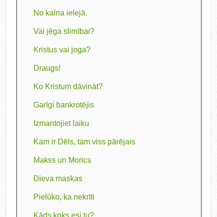
No kalna ielejā.
Vai jēga slimībai?
Kristus vai joga?
Draugs!
Ko Kristum dāvināt?
Garīgi bankrotējis
Izmantojiet laiku
Kam ir Dēls, tam viss pārējais
Makss un Morics
Dieva maskas
Pielūko, ka nekrīti
Kāds koks esi tu?