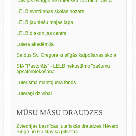
Latvijas evaņģēliski luteriskā Baznīca Latvijā
LELB svētdienas skolas nozare
LELB jauniešu mājas lapa
LELB diakonijas centrs
Lutera akadēmija
Saldus Sv. Gregora kristīgās kalpošanas skola
SIA "Pastorāts" - LELB nekustāmo īpašumu
apsaimniekošana
Luterisma mantojuma fonds
Luterāņi dzīvībai
MŪSU MĀSU DRAUDZES
Zviedrijas baznīcas luteriskās draudzes Hēvero,
Singo un Halstavīka pilsētās