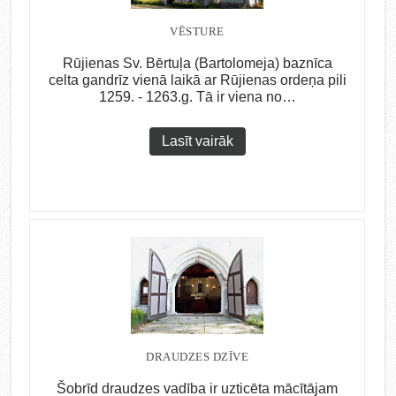
VĒSTURE
Rūjienas Sv. Bērtuļa (Bartolomeja) baznīca
celta gandrīz vienā laikā ar Rūjienas ordeņa pili
1259. - 1263.g. Tā ir viena no…
Lasīt vairāk
DRAUDZES DZĪVE
Šobrīd draudzes vadība ir uzticēta mācītājam