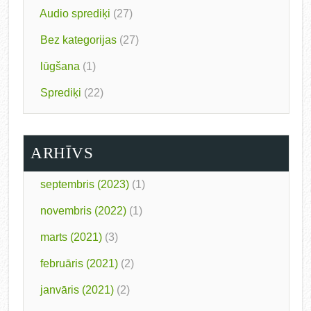
Audio sprediķi
(27)
Bez kategorijas
(27)
lūgšana
(1)
Sprediķi
(22)
ARHĪVS
septembris (2023)
(1)
novembris (2022)
(1)
marts (2021)
(3)
februāris (2021)
(2)
janvāris (2021)
(2)