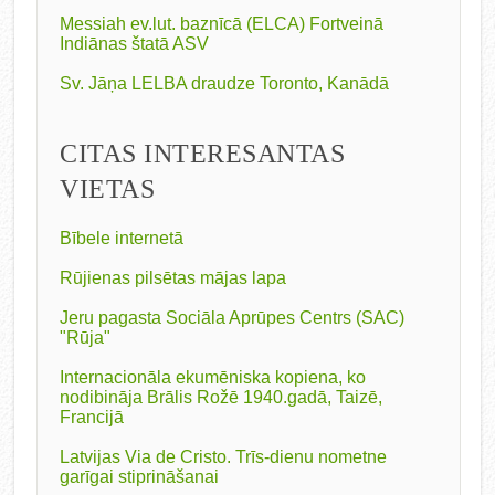
Messiah ev.lut. baznīcā (ELCA) Fortveinā
Indiānas štatā ASV
Sv. Jāņa LELBA draudze Toronto, Kanādā
CITAS INTERESANTAS
VIETAS
Bībele internetā
Rūjienas pilsētas mājas lapa
Jeru pagasta Sociāla Aprūpes Centrs (SAC)
"Rūja"
Internacionāla ekumēniska kopiena, ko
nodibināja Brālis Rožē 1940.gadā, Taizē,
Francijā
Latvijas Via de Cristo. Trīs-dienu nometne
garīgai stiprināšanai