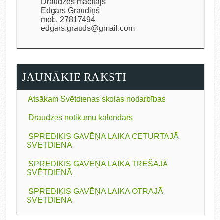
Draudzes mācītājs
Edgars Graudiņš
mob. 27817494
edgars.grauds@gmail.com
JAUNĀKIE RAKSTI
Atsākam Svētdienas skolas nodarbības
Draudzes notikumu kalendārs
SPREDIĶIS GAVĒŅA LAIKA CETURTAJĀ
SVĒTDIENĀ
SPREDIĶIS GAVĒŅA LAIKA TREŠAJĀ
SVĒTDIENĀ
SPREDIĶIS GAVĒŅA LAIKA OTRAJĀ
SVĒTDIENĀ