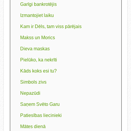
Garīgi bankrotējis
Izmantojiet laiku
Kam ir Dēls, tam viss pārējais
Makss un Morics
Dieva maskas
Pielūko, ka nekrīti
Kāds koks esi tu?
Simbols zivs
Nepazūdi
Saņem Svēto Garu
Patiesības liecinieki
Mātes dienā