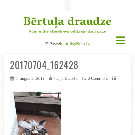
Bērtuļa draudze
Rūjienas Svētā Bērtuļa evaņģēliski luteriskā draudze
E-Pasts:
bertulis@lelb.lv
20170704_162428
8. augusts, 2017
Harijs Balodis
0 Comment