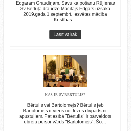
Edgaram Graudiņam. Savu kalpošanu Rūjienas
Sv.Bērtuļa draudzē Mācītājs Edgars uzsāka
2019.gada 1.septembrī. Iesvētes mācība
Kristības…
Lasīt vairāk
KAS IR SV.BĒRTULIS?
Bērtulis vai Bartolomejs? Bērtulis jeb
Bartolomejs ir viens no Jēzus divpadsmit
apustuļiem. Patiesībā "Bērtulis" ir pārveidots
ebreju personvārds "Bartolomejs". Šo…