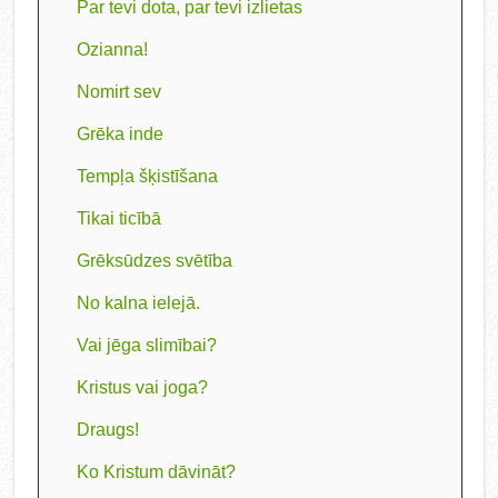
Par tevi dota, par tevi izlietas
Ozianna!
Nomirt sev
Grēka inde
Tempļa šķistīšana
Tikai ticībā
Grēksūdzes svētība
No kalna ielejā.
Vai jēga slimībai?
Kristus vai joga?
Draugs!
Ko Kristum dāvināt?