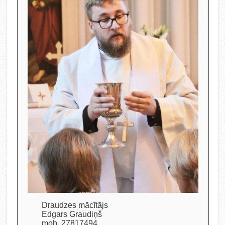
Draudzes mācītājs
Edgars Graudiņš
mob. 27817494