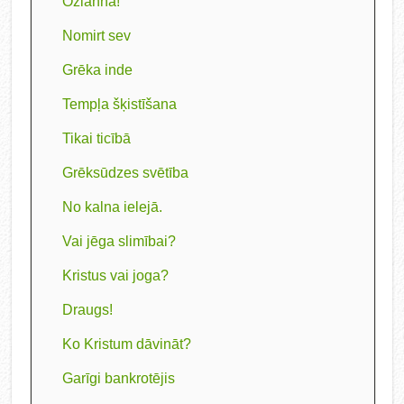
Ozianna!
Nomirt sev
Grēka inde
Tempļa šķistīšana
Tikai ticībā
Grēksūdzes svētība
No kalna ielejā.
Vai jēga slimībai?
Kristus vai joga?
Draugs!
Ko Kristum dāvināt?
Garīgi bankrotējis