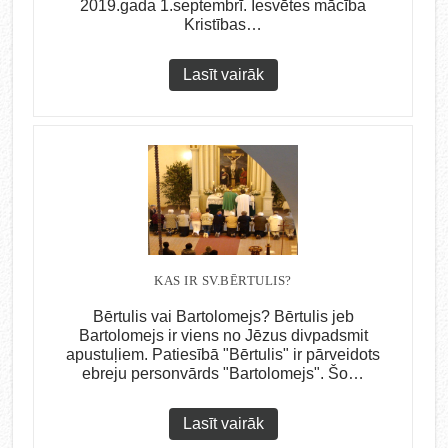
2019.gada 1.septembrī. Iesvētes mācība
Kristības…
Lasīt vairāk
KAS IR SV.BĒRTULIS?
Bērtulis vai Bartolomejs? Bērtulis jeb
Bartolomejs ir viens no Jēzus divpadsmit
apustuļiem. Patiesībā "Bērtulis" ir pārveidots
ebreju personvārds "Bartolomejs". Šo…
Lasīt vairāk