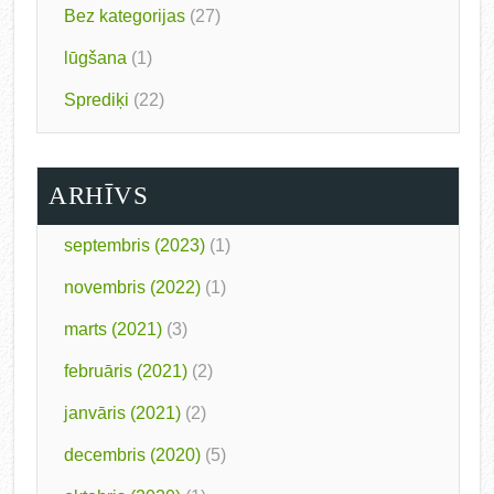
Bez kategorijas
(27)
lūgšana
(1)
Sprediķi
(22)
ARHĪVS
septembris (2023)
(1)
novembris (2022)
(1)
marts (2021)
(3)
februāris (2021)
(2)
janvāris (2021)
(2)
decembris (2020)
(5)