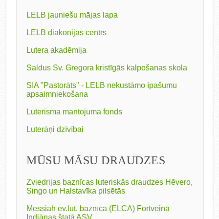
LELB jauniešu mājas lapa
LELB diakonijas centrs
Lutera akadēmija
Saldus Sv. Gregora kristīgās kalpošanas skola
SIA "Pastorāts" - LELB nekustāmo īpašumu
apsaimniekošana
Luterisma mantojuma fonds
Luterāņi dzīvībai
MŪSU MĀSU DRAUDZES
Zviedrijas baznīcas luteriskās draudzes Hēvero,
Singo un Halstavīka pilsētās
Messiah ev.lut. baznīcā (ELCA) Fortveinā
Indiānas štatā ASV