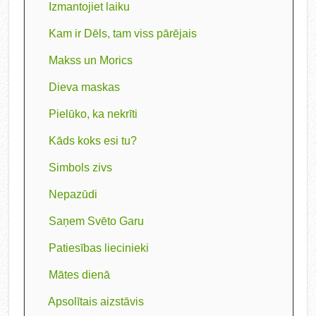
Izmantojiet laiku
Kam ir Dēls, tam viss pārējais
Makss un Morics
Dieva maskas
Pielūko, ka nekrīti
Kāds koks esi tu?
Simbols zivs
Nepazūdi
Saņem Svēto Garu
Patiesības liecinieki
Mātes dienā
Apsolītais aizstāvis