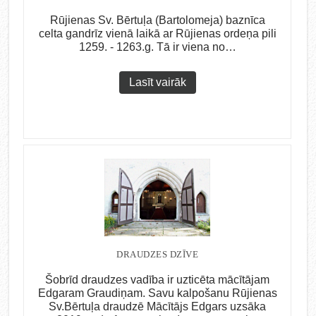
Rūjienas Sv. Bērtuļa (Bartolomeja) baznīca
celta gandrīz vienā laikā ar Rūjienas ordeņa pili
1259. - 1263.g. Tā ir viena no…
Lasīt vairāk
DRAUDZES DZĪVE
Šobrīd draudzes vadība ir uzticēta mācītājam
Edgaram Graudiņam. Savu kalpošanu Rūjienas
Sv.Bērtuļa draudzē Mācītājs Edgars uzsāka