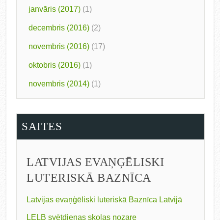
janvāris (2017)
(1)
decembris (2016)
(2)
novembris (2016)
(17)
oktobris (2016)
(1)
novembris (2014)
(1)
SAITES
LATVIJAS EVAŅĢĒLISKI
LUTERISKĀ BAZNĪCA
Latvijas evaņģēliski luteriskā Baznīca Latvijā
LELB svētdienas skolas nozare