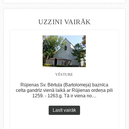
UZZINI VAIRĀK
VĒSTURE
Rūjienas Sv. Bērtuļa (Bartolomeja) baznīca
celta gandrīz vienā laikā ar Rūjienas ordeņa pili
1259. - 1263.g. Tā ir viena no…
Lasīt vairāk