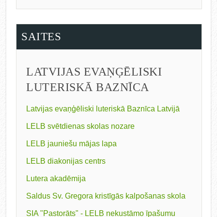
SAITES
LATVIJAS EVAŅĢĒLISKI
LUTERISKĀ BAZNĪCA
Latvijas evaņģēliski luteriskā Baznīca Latvijā
LELB svētdienas skolas nozare
LELB jauniešu mājas lapa
LELB diakonijas centrs
Lutera akadēmija
Saldus Sv. Gregora kristīgās kalpošanas skola
SIA "Pastorāts" - LELB nekustāmo īpašumu