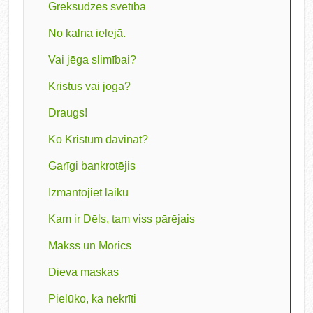
Grēksūdzes svētība
No kalna ielejā.
Vai jēga slimībai?
Kristus vai joga?
Draugs!
Ko Kristum dāvināt?
Garīgi bankrotējis
Izmantojiet laiku
Kam ir Dēls, tam viss pārējais
Makss un Morics
Dieva maskas
Pielūko, ka nekrīti