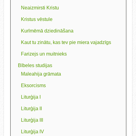
Neaizmirsti Kristu
Kristus vēstule
Kurlmēmā dziedināšana
Kaut tu zinātu, kas tev pie miera vajadzīgs
Farizejs un muitnieks
Bībeles studijas
Maleahija grāmata
Eksorcisms
Liturģija I
Liturģija II
Liturģija III
Liturģija IV