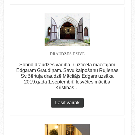
DRAUDZES DZĪVE
Šobrīd draudzes vadība ir uzticēta mācītājam
Edgaram Graudiņam. Savu kalpošanu Rūjienas
Sv.Bērtuļa draudzē Mācītājs Edgars uzsāka
2019.gada 1.septembrī. Iesvētes mācība
Kristības…
Lasīt vairāk