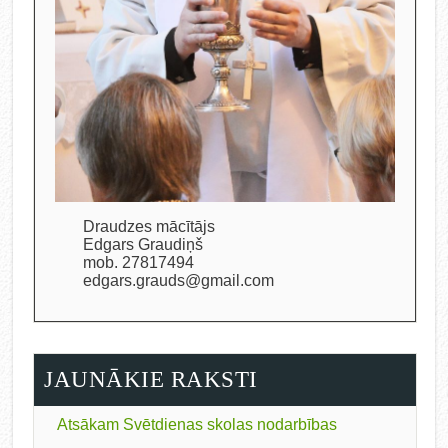
Draudzes mācītājs
Edgars Graudiņš
mob. 27817494
edgars.grauds@gmail.com
JAUNĀKIE RAKSTI
Atsākam Svētdienas skolas nodarbības