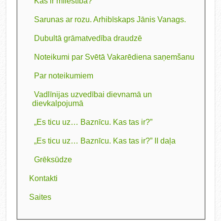
Kas ir mīlestība?
Sarunas ar rozu. Arhibīskaps Jānis Vanags.
Dubultā grāmatvedība draudzē
Noteikumi par Svētā Vakarēdiena saņemšanu
Par noteikumiem
Vadlīnijas uzvedībai dievnamā un
dievkalpojumā
„Es ticu uz… Baznīcu. Kas tas ir?”
„Es ticu uz… Baznīcu. Kas tas ir?” II daļa
Grēksūdze
Kontakti
Saites