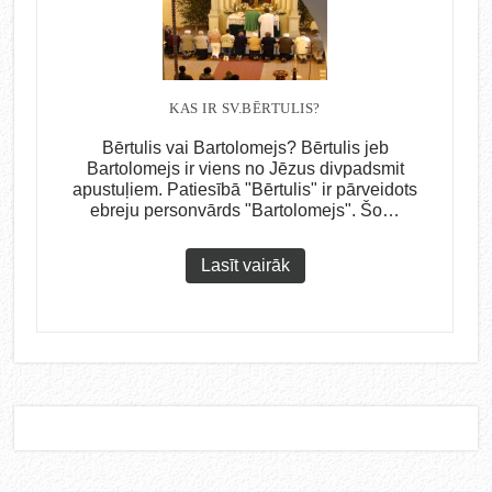
KAS IR SV.BĒRTULIS?
Bērtulis vai Bartolomejs? Bērtulis jeb
Bartolomejs ir viens no Jēzus divpadsmit
apustuļiem. Patiesībā "Bērtulis" ir pārveidots
ebreju personvārds "Bartolomejs". Šo…
Lasīt vairāk