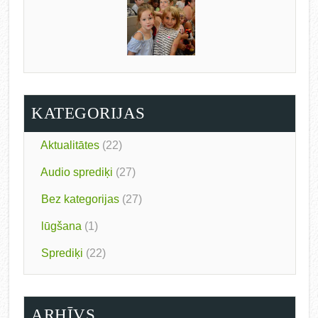
KATEGORIJAS
Aktualitātes
(22)
Audio sprediķi
(27)
Bez kategorijas
(27)
lūgšana
(1)
Sprediķi
(22)
ARHĪVS